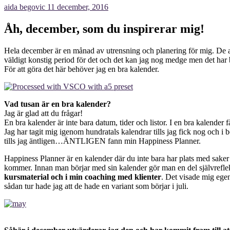
aida begovic
11 december, 2016
Åh, december, som du inspirerar mig!
Hela december är en månad av utrensning och planering för mig. De all
väldigt konstig period för det och det kan jag nog medge men det har bl
För att göra det här behöver jag en bra kalender.
Vad tusan är en bra kalender?
Jag är glad att du frågar!
En bra kalender är inte bara datum, tider och listor. I en bra kalender 
Jag har tagit mig igenom hundratals kalendrar tills jag fick nog och i 
tills jag äntligen…ÄNTLIGEN fann min Happiness Planner.
Happiness Planner är en kalender där du inte bara har plats med saker
kommer. Innan man börjar med sin kalender gör man en del självrefle
kursmaterial och i min coaching med klienter
. Det visade mig egen
sådan tur hade jag att de hade en variant som börjar i juli.