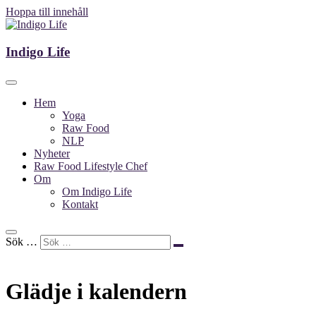
Hoppa till innehåll
Indigo Life
Indigo Life
Hem
Yoga
Raw Food
NLP
Nyheter
Raw Food Lifestyle Chef
Om
Om Indigo Life
Kontakt
Sök …
Glädje i kalendern