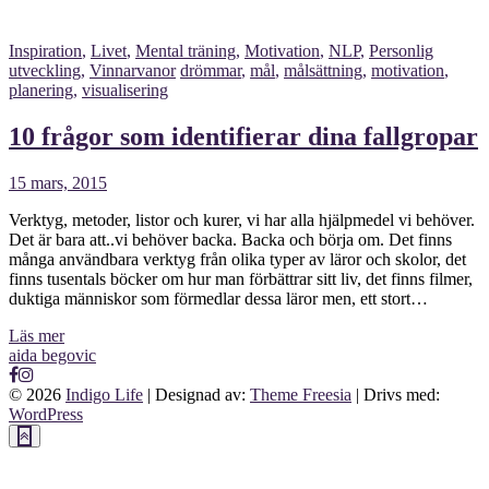
Inspiration
,
Livet
,
Mental träning
,
Motivation
,
NLP
,
Personlig
utveckling
,
Vinnarvanor
drömmar
,
mål
,
målsättning
,
motivation
,
planering
,
visualisering
10 frågor som identifierar dina fallgropar
15 mars, 2015
Verktyg, metoder, listor och kurer, vi har alla hjälpmedel vi behöver.
Det är bara att..vi behöver backa. Backa och börja om. Det finns
många användbara verktyg från olika typer av läror och skolor, det
finns tusentals böcker om hur man förbättrar sitt liv, det finns filmer,
duktiga människor som förmedlar dessa läror men, ett stort…
Läs mer
aida begovic
© 2026
Indigo Life
| Designad av:
Theme Freesia
| Drivs med:
WordPress