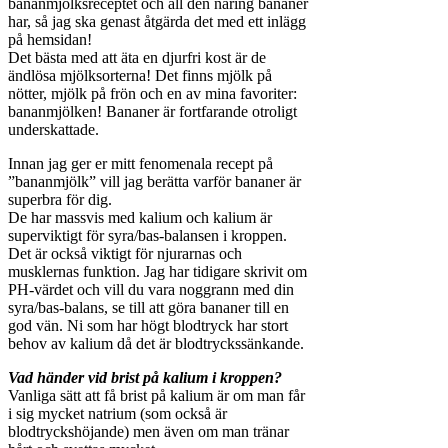
bananmjölksreceptet och all den näring bananer
har, så jag ska genast åtgärda det med ett inlägg
på hemsidan!
Det bästa med att äta en djurfri kost är de
ändlösa mjölksorterna! Det finns mjölk på
nötter, mjölk på frön och en av mina favoriter:
bananmjölken! Bananer är fortfarande otroligt
underskattade.
Innan jag ger er mitt fenomenala recept på
”bananmjölk” vill jag berätta varför bananer är
superbra för dig.
De har massvis med kalium och kalium är
superviktigt för syra/bas-balansen i kroppen.
Det är också viktigt för njurarnas och
musklernas funktion. Jag har tidigare skrivit om
PH-värdet och vill du vara noggrann med din
syra/bas-balans, se till att göra bananer till en
god vän. Ni som har högt blodtryck har stort
behov av kalium då det är blodtryckssänkande.
Vad händer vid brist på kalium i kroppen?
Vanliga sätt att få brist på kalium är om man får
i sig mycket natrium (som också är
blodtryckshöjande) men även om man tränar