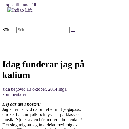
Hoppa till innehåll
Indigo Life
Sök …
Idag funderar jag på
kalium
aida begovic
13 oktober, 2014
Inga
kommentarer
Hej där ute i hösten!
Jag sitter här vid datorn efter mitt yogapass,
dricker bananmjölk och lyssnar på klassisk
musik. Njuter av en höstmorgon helt enkelt!
Det slog mig att jag inte delat med mig av