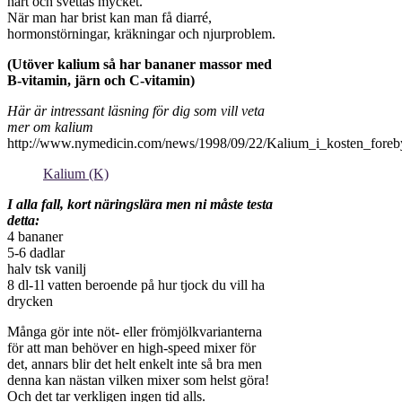
hårt och svettas mycket.
När man har brist kan man få diarré,
hormonstörningar, kräkningar och njurproblem.
(Utöver kalium så har bananer massor med
B-vitamin, järn och C-vitamin)
Här är intressant läsning för dig som vill veta
mer om kalium
http://www.nymedicin.com/news/1998/09/22/Kalium_i_kosten_foreb
Kalium (K)
I alla fall, kort näringslära men ni måste testa
detta:
4 bananer
5-6 dadlar
halv tsk vanilj
8 dl-1l vatten beroende på hur tjock du vill ha
drycken
Många gör inte nöt- eller frömjölkvarianterna
för att man behöver en high-speed mixer för
det, annars blir det helt enkelt inte så bra men
denna kan nästan vilken mixer som helst göra!
Och det tar verkligen ingen tid alls.