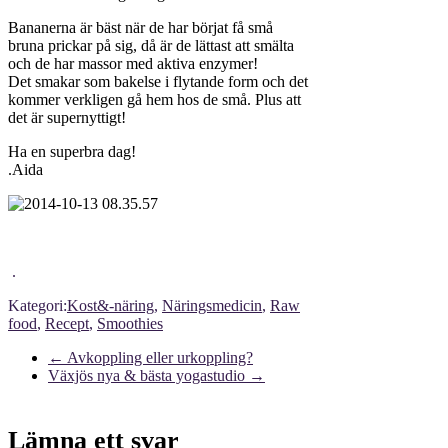
Bananerna är bäst när de har börjat få små
bruna prickar på sig, då är de lättast att smälta
och de har massor med aktiva enzymer!
Det smakar som bakelse i flytande form och det
kommer verkligen gå hem hos de små. Plus att
det är supernyttigt!
Ha en superbra dag!
.Aida
.
Kategori:
Kost&-näring
,
Näringsmedicin
,
Raw
food
,
Recept
,
Smoothies
←
Avkoppling eller urkoppling?
Växjös nya & bästa yogastudio
→
Lämna ett svar