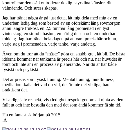
kontrollerar dem så kontrollerar de dig, styr dina känslor, ditt
välmående. Och stress skapas.
Jag har tränat några år på just detta, låt mig dela med mig av en
underbar, ledig dag som bestod av en oförskämt lång sovmorgon,
ännu längre frukost, en 2,5 timmar lång promenad i en tyst
vinterskog, en stund i bastun, en härlig dusch och en underbar
middag. Jag har tränat hela dagen på att vara precis här och nu, i
varje steg i promenaden, varje tanke, varje andetag.
Även om du tror att du ”måste” göra en snabb grej, låt bli. De bästa
idéerna kommer när tankarna är precis här och nu, när huvudet är
tomt och inte är i en process av planerande. När du är här både
fysiskt och psykiskt.
Det är precis som fysisk träning. Mental träning, mindfulness,
meditation..kalla det vad du vill, det är inte det viktiga, bara
praktisera det.
Visa dig själv respekt, visa ledighet respekt genom att njuta av den
fullt ut och inte besudla den med det som ändå kommer få sin tid.
Ha en fantastisk början på 2015,
.A