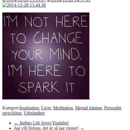
.
Kategori:
Inspiration
,
Livet
,
Meditation
,
Mental träning
,
Personlig
utveckling
,
Utbrändhet
←
Indigo Life loves Youtube!
Jag vill förlora, det är så jag vinner!
→