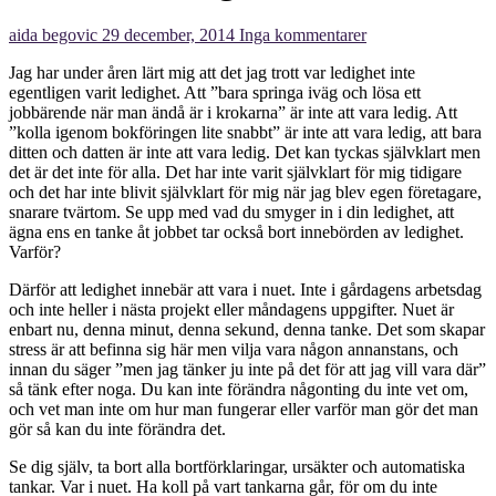
aida begovic
29 december, 2014
Inga kommentarer
Jag har under åren lärt mig att det jag trott var ledighet inte
egentligen varit ledighet. Att ”bara springa iväg och lösa ett
jobbärende när man ändå är i krokarna” är inte att vara ledig. Att
”kolla igenom bokföringen lite snabbt” är inte att vara ledig, att bara
ditten och datten är inte att vara ledig. Det kan tyckas självklart men
det är det inte för alla. Det har inte varit självklart för mig tidigare
och det har inte blivit självklart för mig när jag blev egen företagare,
snarare tvärtom. Se upp med vad du smyger in i din ledighet, att
ägna ens en tanke åt jobbet tar också bort innebörden av ledighet.
Varför?
Därför att ledighet innebär att vara i nuet. Inte i gårdagens arbetsdag
och inte heller i nästa projekt eller måndagens uppgifter. Nuet är
enbart nu, denna minut, denna sekund, denna tanke. Det som skapar
stress är att befinna sig här men vilja vara någon annanstans, och
innan du säger ”men jag tänker ju inte på det för att jag vill vara där”
så tänk efter noga. Du kan inte förändra någonting du inte vet om,
och vet man inte om hur man fungerar eller varför man gör det man
gör så kan du inte förändra det.
Se dig själv, ta bort alla bortförklaringar, ursäkter och automatiska
tankar. Var i nuet. Ha koll på vart tankarna går, för om du inte