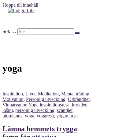
Hoppa till innehåll
Indigo Life
Sök …
yoga
Inspiration
,
Livet
,
Meditation
,
Mental träning
,
Motivation
,
Personlig utveckling
,
Utbrändhet
,
Vinnarvanor
,
Yoga
inspirationsresa
,
kroatien
,
lošinj
,
personlig utveckling
,
scandjet
,
utomlands
,
yoga
,
yogaresa
,
yogaretreat
Lämna hemmets trygga
famn för att växa