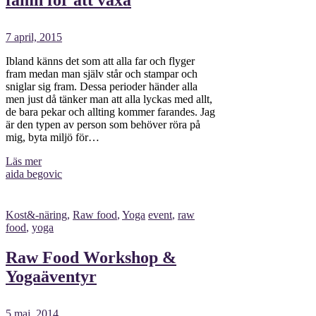
7 april, 2015
Ibland känns det som att alla far och flyger
fram medan man själv står och stampar och
sniglar sig fram. Dessa perioder händer alla
men just då tänker man att alla lyckas med allt,
de bara pekar och allting kommer farandes. Jag
är den typen av person som behöver röra på
mig, byta miljö för…
Läs mer
aida begovic
Kost&-näring
,
Raw food
,
Yoga
event
,
raw
food
,
yoga
Raw Food Workshop &
Yogaäventyr
5 maj, 2014